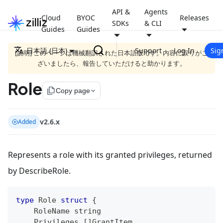
API &
Agents
Cloud
BYOC
Releases
SDKs
& CLI
Guides
Guides
日本語 (日本)
Support
Log In
Sig
[説明] このページは機械翻訳された日本語版です。内容に誤りがご
ざいましたら、報告していただけると助かります。
Role
file_copy
Copy page
v2.6.x
Added
Represents a role with its granted privileges, returned
by DescribeRole.
type
 Role 
struct
{
    RoleName 
string
    Privileges 
[
]
GrantItem