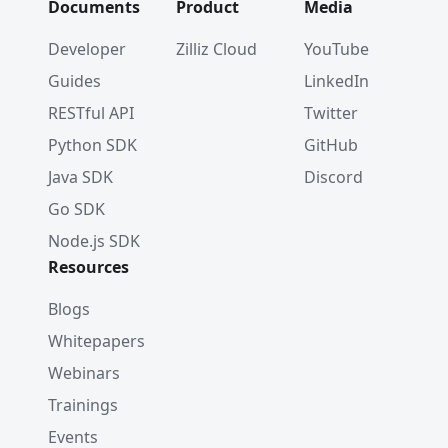
Documents
Product
Media
Developer
Zilliz Cloud
YouTube
Guides
LinkedIn
RESTful API
Twitter
Python SDK
GitHub
Java SDK
Discord
Go SDK
Node.js SDK
Resources
Blogs
Whitepapers
Webinars
Trainings
Events