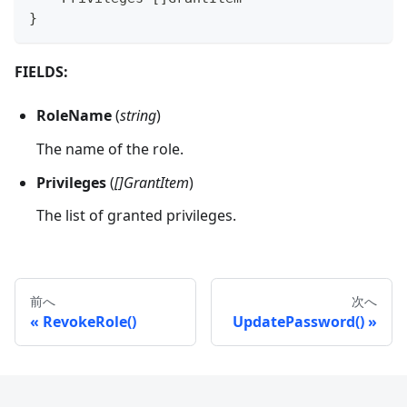
}
FIELDS:
RoleName
(
string
)
The name of the role.
Privileges
(
[]GrantItem
)
The list of granted privileges.
前へ
次へ
RevokeRole()
UpdatePassword()