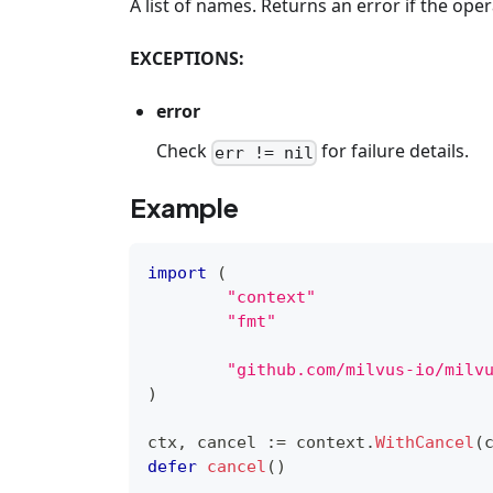
A list of names. Returns an error if the opera
EXCEPTIONS:
error
Check
for failure details.
err != nil
Example
import
(
"context"
"fmt"
"github.com/milvus-io/milv
)
ctx
,
 cancel 
:=
 context
.
WithCancel
(
defer
cancel
(
)