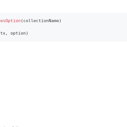
sesOption
(
collectionName
)
ctx
,
 option
)