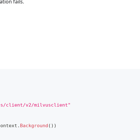
tion fails.
us/client/v2/milvusclient"
context
.
Background
(
)
)