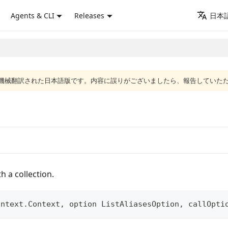
Agents & CLI
Releases
日本語
ジは機械翻訳された日本語版です。内容に誤りがございましたら、報告していた
th a collection.
ontext
.
Context
,
 option ListAliasesOption
,
 callOpti