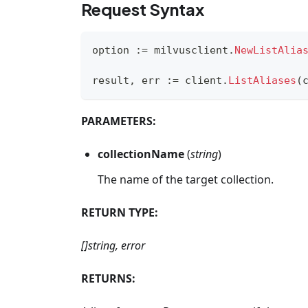
Request Syntax
option 
:=
 milvusclient
.
NewListAlia
result
,
 err 
:=
 client
.
ListAliases
(
PARAMETERS:
collectionName
(
string
)
The name of the target collection.
RETURN TYPE:
[]string, error
RETURNS: