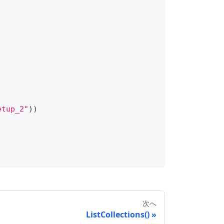
etup_2"
)
)
次へ
ListCollections()