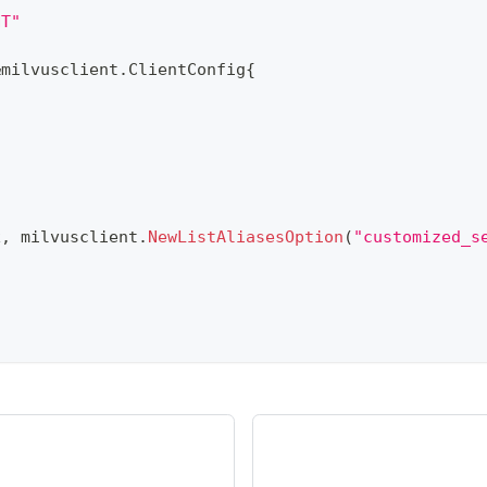
NT"
&
milvusclient
.
ClientConfig
{
x
,
 milvusclient
.
NewListAliasesOption
(
"customized_s