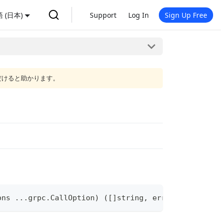
 (日本)
Support
Log In
Sign Up Free
だけると助かります。
ons 
...
grpc
.
CallOption
)
(
[
]
string
,
error
)