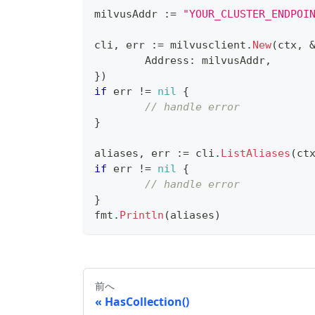
milvusAddr 
:=
"YOUR_CLUSTER_ENDPOI
cli
,
 err 
:=
 milvusclient
.
New
(
ctx
,
	Address
:
 milvusAddr
,
}
)
if
 err 
!=
nil
{
// handle error
}
aliases
,
 err 
:=
 cli
.
ListAliases
(
ct
if
 err 
!=
nil
{
// handle error
}
fmt
.
Println
(
aliases
)
前へ
HasCollection()