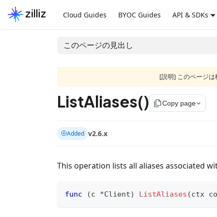
Cloud Guides
BYOC Guides
API & SDKs
このページの見出し
[説明] このペー
ListAliases()
file_copy
Copy page
v2.6.x
Added
This operation lists all aliases associated wi
func
(
c 
*
Client
)
ListAliases
(
ctx c