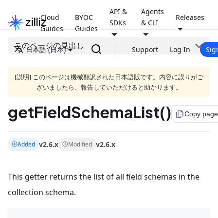
API &
Agents
Cloud
BYOC
Releases
SDKs
& CLI
Guides
Guides
このページの見出し
日本語 (日本)
Support
Log In
Sig
[説明] このページは機械翻訳された日本語版です。内容に誤りがご
ざいましたら、報告していただけると助かります。
getFieldSchemaList()
file_copy
Copy page
v2.6.x
v2.6.x
Added
Modified
This getter returns the list of all field schemas in the
collection schema.