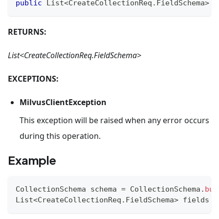
public
List
<
CreateCollectionReq
.
FieldSchema
>
g
RETURNS:
List<CreateCollectionReq.FieldSchema>
EXCEPTIONS:
MilvusClientException
This exception will be raised when any error occurs
during this operation.
Example
CollectionSchema
 schema 
=
CollectionSchema
.
bui
List
<
CreateCollectionReq
.
FieldSchema
>
 fields 
=