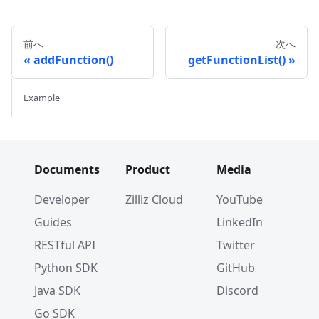
前へ
次へ
addFunction()
getFunctionList()
Example
Documents
Product
Media
Developer
Zilliz Cloud
YouTube
Guides
LinkedIn
RESTful API
Twitter
Python SDK
GitHub
Java SDK
Discord
Go SDK