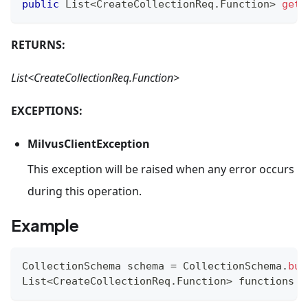
public
List
<
CreateCollectionReq
.
Function
>
getF
RETURNS:
List<CreateCollectionReq.Function>
EXCEPTIONS:
MilvusClientException
This exception will be raised when any error occurs
during this operation.
Example
CollectionSchema
 schema 
=
CollectionSchema
.
bui
List
<
CreateCollectionReq
.
Function
>
 functions 
=