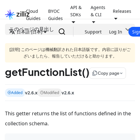
API &
Agents
Cloud
BYOC
Releases
SDKs
& CLI
Guides
Guides
このページの見出し
日本語 (日本)
Support
Log In
Sig
[説明] このページは機械翻訳された日本語版です。内容に誤りがご
ざいましたら、報告していただけると助かります。
getFunctionList()
file_copy
Copy page
v2.6.x
v2.6.x
Added
Modified
This getter returns the list of functions defined in the
collection schema.