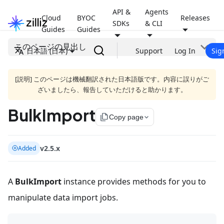
API &
Agents
Cloud
BYOC
Releases
SDKs
& CLI
Guides
Guides
このページの見出し
日本語 (日本)
Support
Log In
Sig
[説明] このページは機械翻訳された日本語版です。内容に誤りがご
ざいましたら、報告していただけると助かります。
BulkImport
file_copy
Copy page
v2.5.x
Added
A
BulkImport
instance provides methods for you to
manipulate data import jobs.