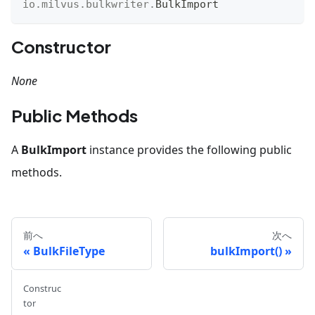
io
.
milvus
.
bulkwriter
.
BulkImport
Constructor
None
Public Methods
A
BulkImport
instance provides the following public
methods.
前へ
次へ
BulkFileType
bulkImport()
Construc
tor