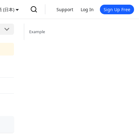
 (日本)
Support
Log In
Sign Up Free
Example