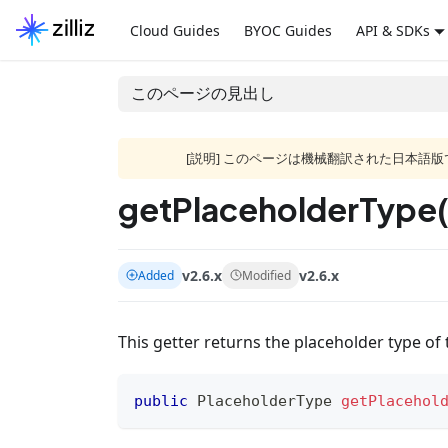
Cloud Guides
BYOC Guides
API & SDKs
このページの見出し
[説明] このページは機械翻訳された日本
getPlaceholderType(
v2.6.x
v2.6.x
Added
Modified
This getter returns the placeholder type of
public
PlaceholderType
getPlacehol