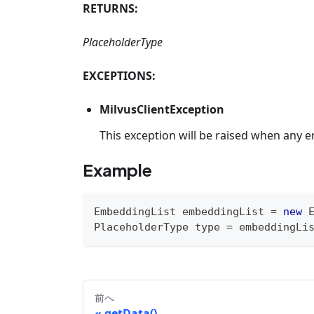
RETURNS:
PlaceholderType
EXCEPTIONS:
MilvusClientException
This exception will be raised when any e
Example
EmbeddingList
 embeddingList 
=
new
PlaceholderType
 type 
=
 embeddingLi
前へ
getData()