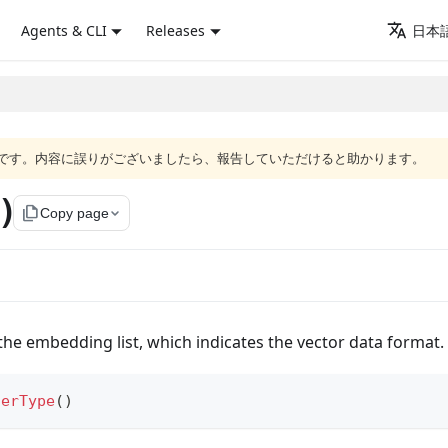
Agents & CLI
Releases
日本語
語版です。内容に誤りがございましたら、報告していただけると助かります。
)
file_copy
Copy page
 the embedding list, which indicates the vector data format.
derType
(
)