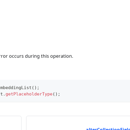
rror occurs during this operation.
EmbeddingList
(
)
;
st
.
getPlaceholderType
(
)
;
alterCollectionField