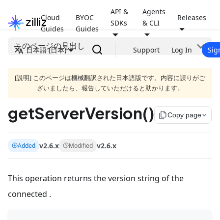
API &
Agents
Cloud
BYOC
Releases
SDKs
& CLI
Guides
Guides
このページの見出し
日本語 (日本)
Support
Log In
Sig
[説明] このページは機械翻訳された日本語版です。内容に誤りがご
ざいましたら、報告していただけると助かります。
getServerVersion()
file_copy
Copy page
v2.6.x
v2.6.x
Added
Modified
This operation returns the version string of the
connected .