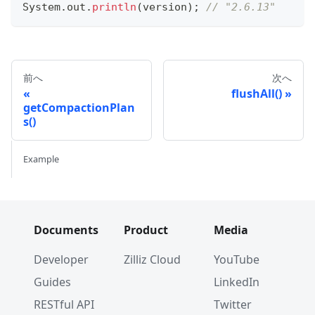
System
.
out
.
println
(
version
)
;
// "2.6.13"
前へ
次へ
flushAll()
getCompactionPlan
s()
Example
Documents
Product
Media
Developer
Zilliz Cloud
YouTube
Guides
LinkedIn
RESTful API
Twitter