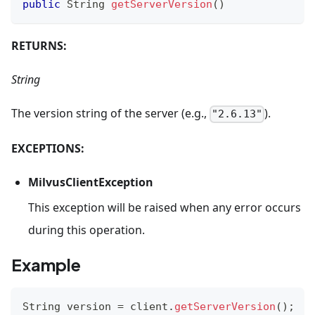
public
String
getServerVersion
(
)
RETURNS:
String
The version string of the server (e.g.,
).
"2.6.13"
EXCEPTIONS:
MilvusClientException
This exception will be raised when any error occurs
during this operation.
Example
String
 version 
=
 client
.
getServerVersion
(
)
;