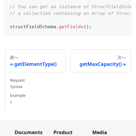
// You can get an instance of StructFieldSchem
// a collection containing an Array of Struct 
structFieldSchema
.
getFields
(
)
;
前へ
次へ
getElementType()
getMaxCapacity()
Request
Syntax
Example
s
Documents
Product
Media