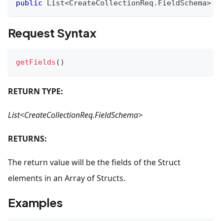
public
List
<
CreateCollectionReq
.
FieldSchema
>
g
Request Syntax
getFields
(
)
RETURN TYPE:
List<CreateCollectionReq.FieldSchema>
RETURNS:
The return value will be the fields of the Struct
elements in an Array of Structs.
Examples