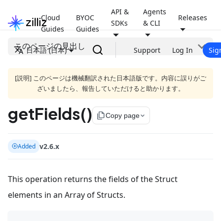
API &
Agents
Cloud
BYOC
Releases
SDKs
& CLI
Guides
Guides
このページの見出し
日本語 (日本)
Support
Log In
Sig
[説明] このページは機械翻訳された日本語版です。内容に誤りがご
ざいましたら、報告していただけると助かります。
getFields()
file_copy
Copy page
v2.6.x
Added
This operation returns the fields of the Struct
elements in an Array of Structs.