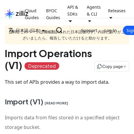
API &
Agents
Cloud
BYOC
Releases
SDKs
& CLI
Guides
Guides
日本語 (日本)
Support
Log In
Sig
[説明] このページは機械翻訳された日本語版です。内容に誤りがご
ざいましたら、報告していただけると助かります。
Import Operations
(V1)
Deprecated
file_copy
Copy page
This set of APIs provides a way to import data.
Import (V1)
[READ MORE]
Imports data from files stored in a specified object
storage bucket.