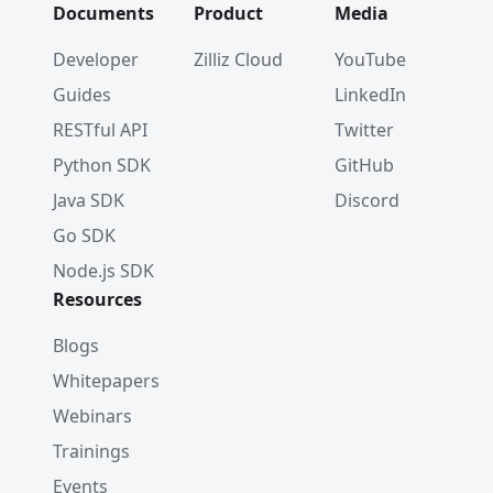
Documents
Product
Media
Developer
Zilliz Cloud
YouTube
Guides
LinkedIn
RESTful API
Twitter
Python SDK
GitHub
Java SDK
Discord
Go SDK
Node.js SDK
Resources
Blogs
Whitepapers
Webinars
Trainings
Events